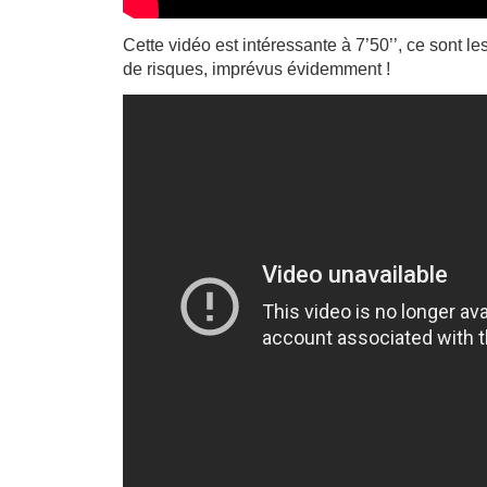
Cette vidéo est intéressante à 7’50’’, ce sont 
de risques, imprévus évidemment !