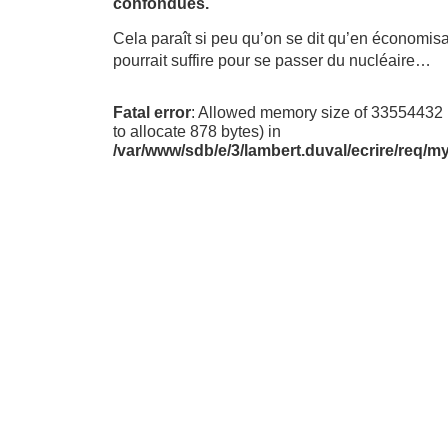
confondues.
Cela paraît si peu qu’on se dit qu’en économisa
pourrait suffire pour se passer du nucléaire…
Fatal error
: Allowed memory size of 33554432 
to allocate 878 bytes) in
/var/www/sdb/e/3/lambert.duval/ecrire/req/m